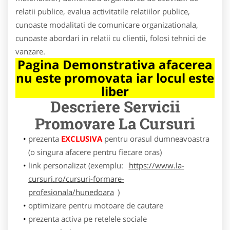
relatii publice, evalua activitatile relatiilor publice,
cunoaste modalitati de comunicare organizationala,
cunoaste abordari in relatii cu clientii, folosi tehnici de
vanzare.
Pagina Demonstrativa afacerea
nu este promovata iar locul este
liber
Descriere Servicii
Promovare
La Cursuri
prezenta
EXCLUSIVA
pentru orasul dumneavoastra
(o singura afacere pentru fiecare oras)
link personalizat (exemplu:
https://www.la-
cursuri.ro/cursuri-formare-
profesionala/hunedoara
)
optimizare pentru motoare de cautare
prezenta activa pe retelele sociale