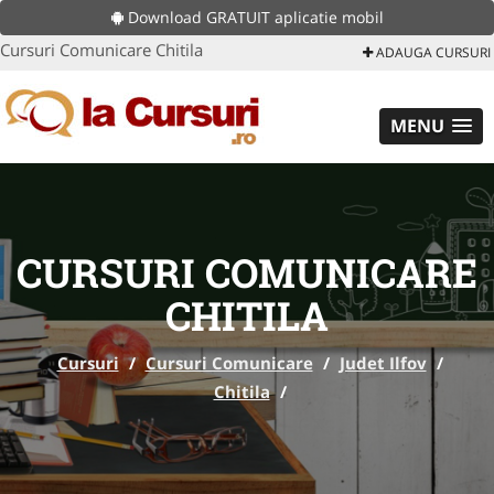
Download GRATUIT aplicatie mobil
Cursuri Comunicare Chitila
ADAUGA CURSURI
MENU
CURSURI COMUNICARE
CHITILA
Cursuri
/
Cursuri Comunicare
/
Judet Ilfov
/
Chitila
/