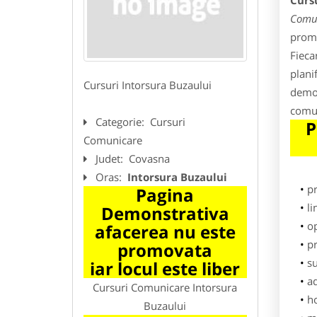
Curs
Comun
promo
Fieca
plani
Cursuri Intorsura Buzaului
demon
comun
Categorie:
Cursuri
P
Comunicare
Judet:
Covasna
Oras:
Intorsura Buzaului
p
Pagina
li
Demonstrativa
o
afacerea nu este
pr
promovata
su
iar locul este liber
ad
Cursuri Comunicare Intorsura
h
Buzaului