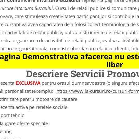
uri Comunicare Intorsura Buzaului
reprezinta pagina unde pute
icare Intorsura Buzaului
. Cursul de relatii publice si comunicare
vare, care stimuleaza creativitatea participantilor si contribuie 
re cursant va avea capacitatea de a folosi corect terminologia de s
fica activitati de relatii publice, utiliza instrumente de relatii pub
stra organizarea de activitati de relatii publice, evalua activitatil
icare organizationala, cunoaste abordari in relatii cu clientii, fol
agina Demonstrativa afacerea nu este
liber
Descriere Servicii Promo
rezenta
EXCLUSIVA
pentru orasul dumneavoastra (o singura afacer
nk personalizat (exemplu:
https://www.la-cursuri.ro/cursuri-fo
ptimizare pentru motoare de cautare
ezenta activa pe retelele sociale
port tehnic
augare oferte speciale
osting