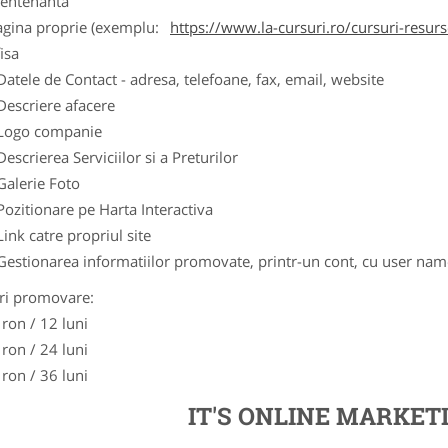
entenanta
agina proprie (exemplu:
https://www.la-cursuri.ro/cursuri-resur
isa
Datele de Contact - adresa, telefoane, fax, email, website
Descriere afacere
Logo companie
Descrierea Serviciilor si a Preturilor
Galerie Foto
Pozitionare pe Harta Interactiva
Link catre propriul site
Gestionarea informatiilor promovate, printr-un cont, cu user nam
ri promovare:
 ron / 12 luni
 ron / 24 luni
 ron / 36 luni
IT'S ONLINE MARKET