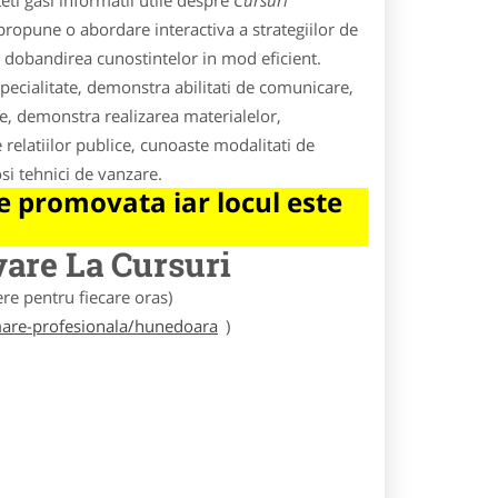
ti gasi informatii utile despre
Cursuri
 propune o abordare interactiva a strategiilor de
la dobandirea cunostintelor in mod eficient.
pecialitate, demonstra abilitati de comunicare,
lice, demonstra realizarea materialelor,
e relatiilor publice, cunoaste modalitati de
osi tehnici de vanzare.
 promovata iar locul este
vare
La Cursuri
e pentru fiecare oras)
rmare-profesionala/hunedoara
)