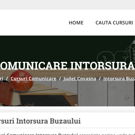
HOME
CAUTA CURSURI
COMUNICARE INTORSURA
ri
/
Cursuri Comunicare
/
Judet Covasna
/
Intorsura Buz
suri Intorsura Buzaului