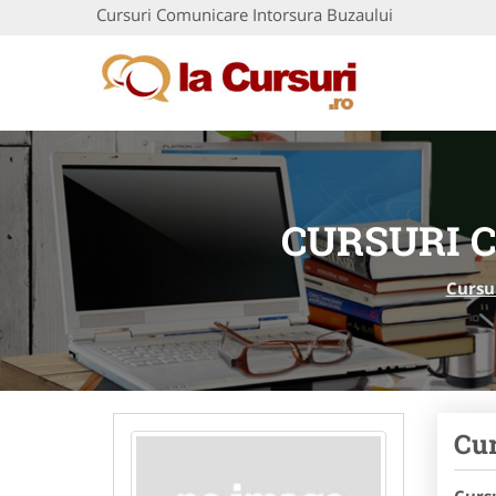
Cursuri Comunicare Intorsura Buzaului
CURSURI 
Cursu
Cur