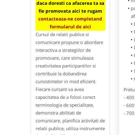
m
daca doresti ca afacerea ta sa
p
fie promovata aici te rugam
af
contacteaza-ne completand
formularul de aici
Cursul de relatii publice si
comunicare propune o abordare
interactiva a strategiilor de
promovare, care stimuleaza
creativitatea participantilor si
contribuie la dobandirea
cunostintelor in mod eficient.
Fiecare cursant va avea
Pretu
capacitatea de a folosi corect
- 400
terminologia de specialitate,
- 600
demonstra abilitati de
- 700
comunicare, planifica activitati de
relatii publice, utiliza instrumente