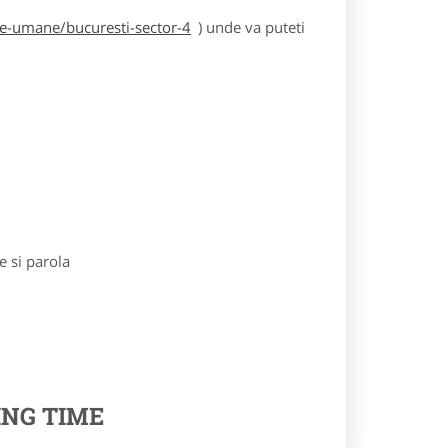
se-umane/bucuresti-sector-4
) unde va puteti
e si parola
ING TIME