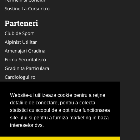
Sustine La-Cursuri.ro
Parteneri
Club de Sport
Alpinist Utilitar
Amenajari Gradina
Firma-Securitate.ro
Gradinita Particulara
Cardiologul.ro
CramaVinuri.ro
Service-Reparatii.com
Website-ul utilizeaza cookie pentru a reţine
Ambalaje Romania
detaliile de conectare, pentru a colecta
statistici cu scopul de a optimiza functionarea
Cabinet-Individual.ro
site-ului si pentru a furniza marketing in baza
CentruInchirieri.ro
intereselor dvs.
Medic-Bun.com