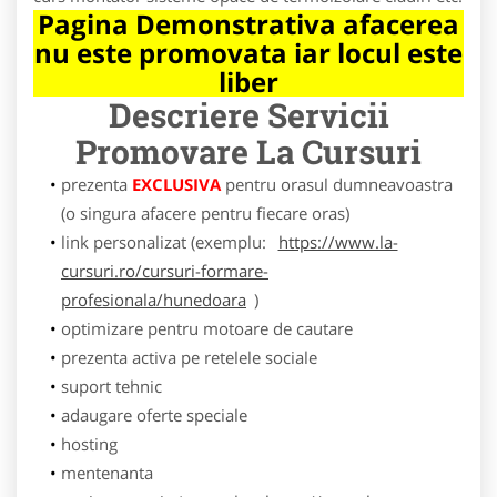
Pagina Demonstrativa afacerea
nu este promovata iar locul este
liber
Descriere Servicii
Promovare
La Cursuri
prezenta
EXCLUSIVA
pentru orasul dumneavoastra
(o singura afacere pentru fiecare oras)
link personalizat (exemplu:
https://www.la-
cursuri.ro/cursuri-formare-
profesionala/hunedoara
)
optimizare pentru motoare de cautare
prezenta activa pe retelele sociale
suport tehnic
adaugare oferte speciale
hosting
mentenanta