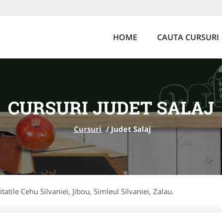
HOME
CAUTA CURSURI
CURSURI JUDET SALAJ
Cursuri
/
Judet Salaj
itatile Cehu Silvaniei, Jibou, Simleul Silvaniei, Zalau.