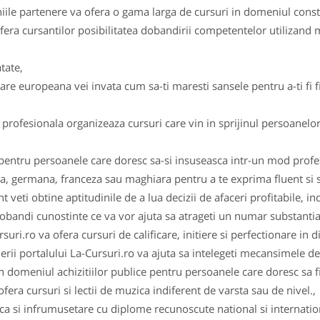
aniile partenere va ofera o gama larga de cursuri in domeniul constr
era cursantilor posibilitatea dobandirii competentelor utilizand 
tate,
re europeana vei invata cum sa-ti maresti sansele pentru a-ti fi fi
rofesionala organizeaza cursuri care vin in sprijinul persoanelor
 pentru persoanele care doresc sa-si insuseasca intr-un mod profes
a, germana, franceza sau maghiara pentru a te exprima fluent si sa 
i obtine aptitudinile de a lua decizii de afaceri profitabile, ind
bandi cunostinte ce va vor ajuta sa atrageti un numar substantial 
suri.ro va ofera cursuri de calificare, initiere si perfectionare in d
rii portalului La-Cursuri.ro va ajuta sa intelegeti mecansimele d
in domeniul achizitiilor publice pentru persoanele care doresc sa fi
fera cursuri si lectii de muzica indiferent de varsta sau de nivel.,
a si infrumusetare cu diplome recunoscute national si internation