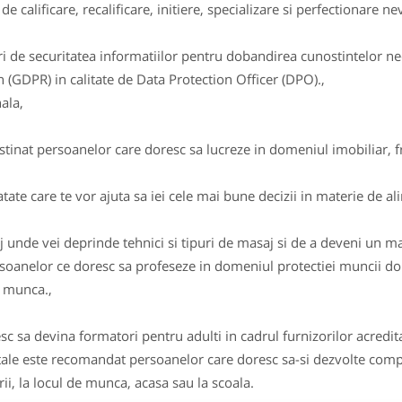
 de calificare, recalificare, initiere, specializare si perfectionare 
ri de securitatea informatiilor pentru dobandirea cunostintelor
(GDPR) in calitate de Data Protection Officer (DPO).,
ala,
tinat persoanelor care doresc sa lucreze in domeniul imobiliar, fre
tate care te vor ajuta sa iei cele mai bune decizii in materie de ali
j unde vei deprinde tehnici si tipuri de masaj si de a deveni un m
soanelor ce doresc sa profeseze in domeniul protectiei muncii dob
n munca.,
c sa devina formatori pentru adulti in cadrul furnizorilor acredit
le este recomandat persoanelor care doresc sa-si dezvolte compet
rii, la locul de munca, acasa sau la scoala.