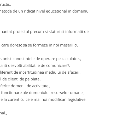
uctii.,
metode de un ridicat nivel educational in domeniul
nantat proiectul precum si sfaturi si informatii de
 care doresc sa se formeze in noi meserii cu
ionist cunostintele de operare pe calculator.,
iti dezvolti abilitatile de comunicare?,
iferent de incertitudinea mediului de afaceri.,
de clienti de pe piata.,
iferite domenii de activitate.,
e functionare ale domeniului resurselor umane.,
e la curent cu cele mai noi modificari legislative.,
al.,