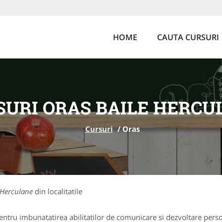
HOME
CAUTA CURSURI
SURI ORAS BAILE HERCU
Cursuri
/
Oras
 Herculane
din localitatile
ntru imbunatatirea abilitatilor de comunicare si dezvoltare perso