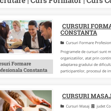
crutare | Curs Formator | Curs C
CURSURI FORM
CONSTANTA
Cursuri Formare Profesio
Programele de cursuri sunt mo
organizatiilor, atat prin cont
rsuri Formare
adaptarea gradului de dificulta
ofesionala Constanta
participantilor, procesul de i
CURSURI MASA
Cursuri Masaj
judet C