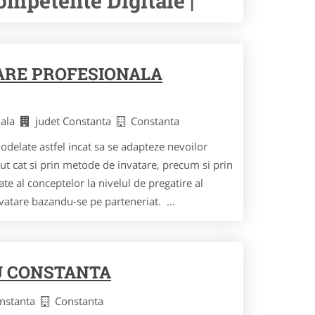
ompetente Digitale |
ARE PROFESIONALA
nala
judet Constanta
Constanta
delate astfel incat sa se adapteze nevoilor
inut cat si prin metode de invatare, precum si prin
te al conceptelor la nivelul de pregatire al
nvatare bazandu-se pe parteneriat. ...
J CONSTANTA
onstanta
Constanta