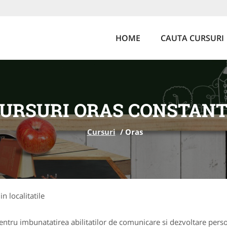
HOME
CAUTA CURSURI
URSURI ORAS CONSTAN
Cursuri
/
Oras
in localitatile
ntru imbunatatirea abilitatilor de comunicare si dezvoltare perso