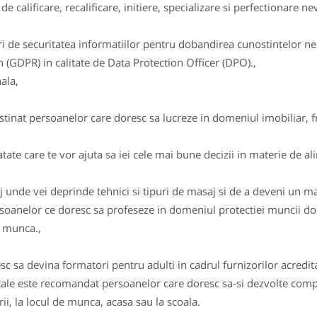
 de calificare, recalificare, initiere, specializare si perfectionare 
ri de securitatea informatiilor pentru dobandirea cunostintelor
(GDPR) in calitate de Data Protection Officer (DPO).,
ala,
tinat persoanelor care doresc sa lucreze in domeniul imobiliar, fre
tate care te vor ajuta sa iei cele mai bune decizii in materie de ali
j unde vei deprinde tehnici si tipuri de masaj si de a deveni un m
soanelor ce doresc sa profeseze in domeniul protectiei muncii dob
n munca.,
c sa devina formatori pentru adulti in cadrul furnizorilor acredit
le este recomandat persoanelor care doresc sa-si dezvolte compet
rii, la locul de munca, acasa sau la scoala.