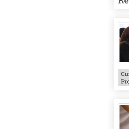
Re
Cu
Pr