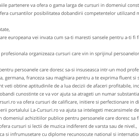
aniile partenere va ofera o gama larga de cursuri in domeniul constr
era cursantilor posibilitatea dobandirii competentelor utilizand 
tate,
re europeana vei invata cum sa-ti maresti sansele pentru a-ti fi fi
rofesionala organizeaza cursuri care vin in sprijinul persoanelor
 pentru persoanele care doresc sa-si insuseasca intr-un mod profes
a, germana, franceza sau maghiara pentru a te exprima fluent si sa 
i obtine aptitudinile de a lua decizii de afaceri profitabile, ind
bandi cunostinte ce va vor ajuta sa atrageti un numar substantial 
suri.ro va ofera cursuri de calificare, initiere si perfectionare in d
rii portalului La-Cursuri.ro va ajuta sa intelegeti mecansimele d
in domeniul achizitiilor publice pentru persoanele care doresc sa fi
fera cursuri si lectii de muzica indiferent de varsta sau de nivel.,
a si infrumusetare cu diplome recunoscute national si internation