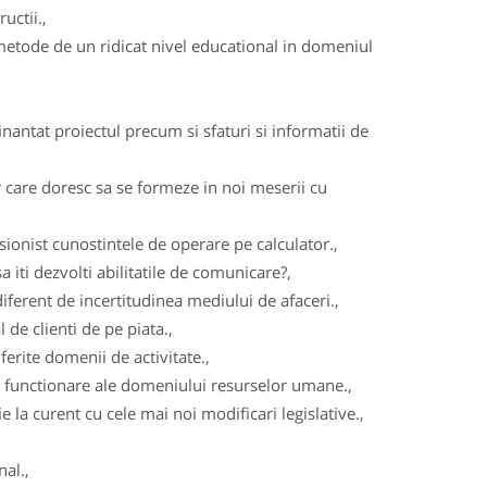
uctii.,
metode de un ridicat nivel educational in domeniul
nantat proiectul precum si sfaturi si informatii de
 care doresc sa se formeze in noi meserii cu
ionist cunostintele de operare pe calculator.,
iti dezvolti abilitatile de comunicare?,
iferent de incertitudinea mediului de afaceri.,
de clienti de pe piata.,
iferite domenii de activitate.,
e functionare ale domeniului resurselor umane.,
e la curent cu cele mai noi modificari legislative.,
al.,