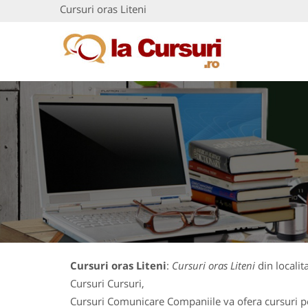
Cursuri oras Liteni
Cursuri oras Liteni
:
Cursuri oras Liteni
din localita
Cursuri Cursuri,
Cursuri Comunicare Companiile va ofera cursuri pe