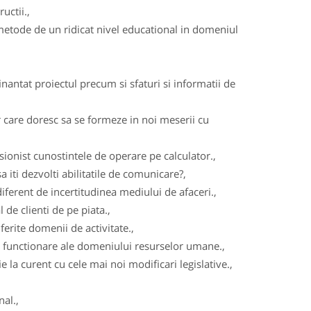
uctii.,
metode de un ridicat nivel educational in domeniul
nantat proiectul precum si sfaturi si informatii de
 care doresc sa se formeze in noi meserii cu
ionist cunostintele de operare pe calculator.,
iti dezvolti abilitatile de comunicare?,
iferent de incertitudinea mediului de afaceri.,
de clienti de pe piata.,
iferite domenii de activitate.,
e functionare ale domeniului resurselor umane.,
e la curent cu cele mai noi modificari legislative.,
al.,