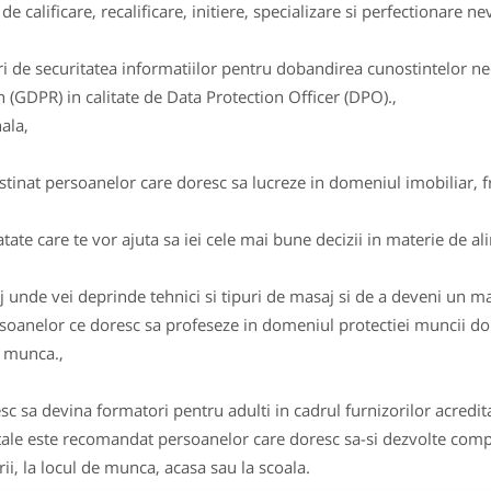
 de calificare, recalificare, initiere, specializare si perfectionare 
ri de securitatea informatiilor pentru dobandirea cunostintelor
(GDPR) in calitate de Data Protection Officer (DPO).,
ala,
tinat persoanelor care doresc sa lucreze in domeniul imobiliar, fre
tate care te vor ajuta sa iei cele mai bune decizii in materie de ali
j unde vei deprinde tehnici si tipuri de masaj si de a deveni un m
soanelor ce doresc sa profeseze in domeniul protectiei muncii dob
n munca.,
c sa devina formatori pentru adulti in cadrul furnizorilor acredit
le este recomandat persoanelor care doresc sa-si dezvolte compet
rii, la locul de munca, acasa sau la scoala.