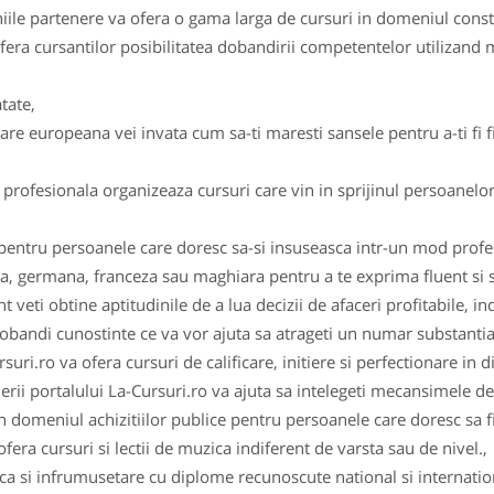
aniile partenere va ofera o gama larga de cursuri in domeniul constr
era cursantilor posibilitatea dobandirii competentelor utilizand 
tate,
re europeana vei invata cum sa-ti maresti sansele pentru a-ti fi fi
rofesionala organizeaza cursuri care vin in sprijinul persoanelor
 pentru persoanele care doresc sa-si insuseasca intr-un mod profes
a, germana, franceza sau maghiara pentru a te exprima fluent si sa 
i obtine aptitudinile de a lua decizii de afaceri profitabile, ind
bandi cunostinte ce va vor ajuta sa atrageti un numar substantial 
suri.ro va ofera cursuri de calificare, initiere si perfectionare in d
rii portalului La-Cursuri.ro va ajuta sa intelegeti mecansimele d
in domeniul achizitiilor publice pentru persoanele care doresc sa fi
fera cursuri si lectii de muzica indiferent de varsta sau de nivel.,
a si infrumusetare cu diplome recunoscute national si internation