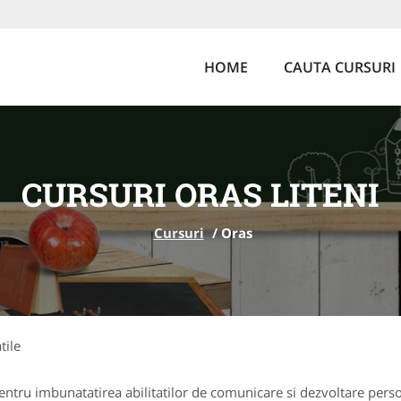
HOME
CAUTA CURSURI
CURSURI ORAS LITENI
Cursuri
/
Oras
tile
ntru imbunatatirea abilitatilor de comunicare si dezvoltare perso