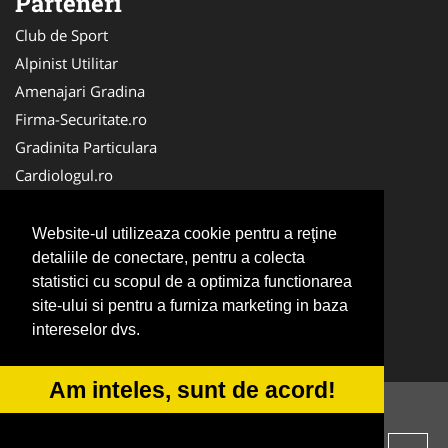
Parteneri
Club de Sport
Alpinist Utilitar
Amenajari Gradina
Firma-Securitate.ro
Gradinita Particulara
Cardiologul.ro
CramaVinuri.ro
Service-Reparatii.com
Website-ul utilizeaza cookie pentru a reţine
Ambalaje Romania
detaliile de conectare, pentru a colecta
statistici cu scopul de a optimiza functionarea
Cabinet-Individual.ro
site-ului si pentru a furniza marketing in baza
CentruInchirieri.ro
intereselor dvs.
Medic-Bun.com
Am inteles, sunt de acord!
© 2014-2026 -
ANPC
SOL