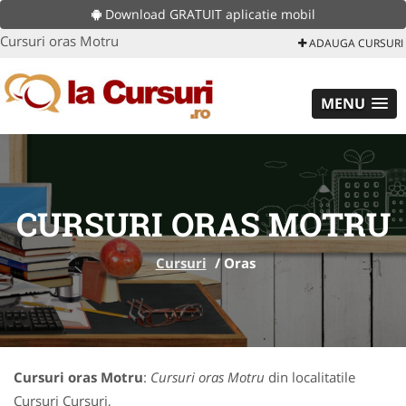
Download GRATUIT aplicatie mobil
Cursuri oras Motru
ADAUGA CURSURI
MENU
CURSURI ORAS MOTRU
Cursuri
/
Oras
Cursuri oras Motru
:
Cursuri oras Motru
din localitatile
Cursuri Cursuri,