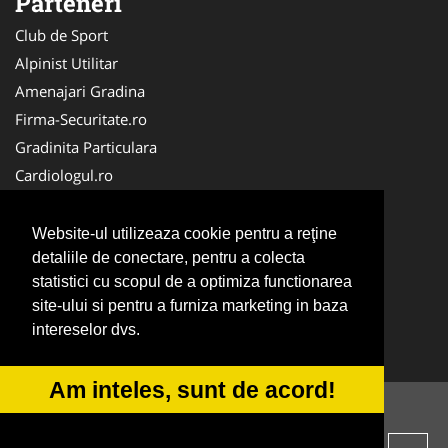
Parteneri
Club de Sport
Alpinist Utilitar
Amenajari Gradina
Firma-Securitate.ro
Gradinita Particulara
Cardiologul.ro
CramaVinuri.ro
Service-Reparatii.com
Website-ul utilizeaza cookie pentru a reţine
Ambalaje Romania
detaliile de conectare, pentru a colecta
statistici cu scopul de a optimiza functionarea
Cabinet-Individual.ro
site-ului si pentru a furniza marketing in baza
CentruInchirieri.ro
intereselor dvs.
Medic-Bun.com
Am inteles, sunt de acord!
© 2014-2026 -
ANPC
SOL