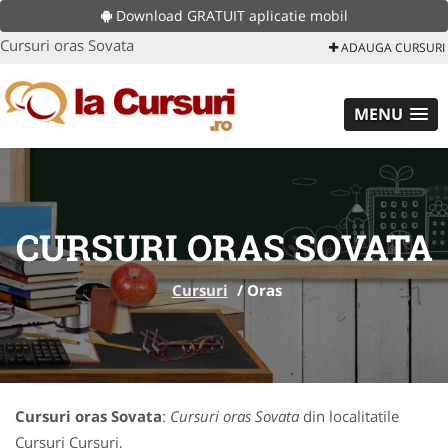
Download GRATUIT aplicatie mobil
Cursuri oras Sovata
ADAUGA CURSURI
MENU
CURSURI ORAS SOVATA
Cursuri
/
Oras
Cursuri oras Sovata
:
Cursuri oras Sovata
din localitatile
Cursuri Cursuri,