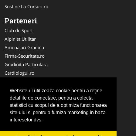
Sustine La-Cursuri.ro
Parteneri
Club de Sport
Alpinist Utilitar
Amenajari Gradina
Firma-Securitate.ro
Gradinita Particulara
Cardiologul.ro
CramaVinuri.ro
Service-Reparatii.com
Website-ul utilizeaza cookie pentru a reţine
Ambalaje Romania
detaliile de conectare, pentru a colecta
statistici cu scopul de a optimiza functionarea
Cabinet-Individual.ro
site-ului si pentru a furniza marketing in baza
CentruInchirieri.ro
intereselor dvs.
Medic-Bun.com