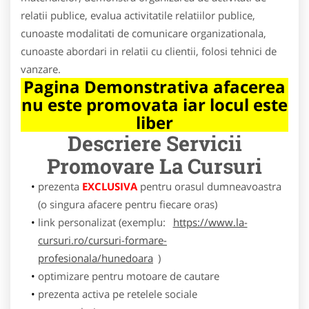
relatii publice, evalua activitatile relatiilor publice,
cunoaste modalitati de comunicare organizationala,
cunoaste abordari in relatii cu clientii, folosi tehnici de
vanzare.
Pagina Demonstrativa afacerea
nu este promovata iar locul este
liber
Descriere Servicii
Promovare
La Cursuri
prezenta
EXCLUSIVA
pentru orasul dumneavoastra
(o singura afacere pentru fiecare oras)
link personalizat (exemplu:
https://www.la-
cursuri.ro/cursuri-formare-
profesionala/hunedoara
)
optimizare pentru motoare de cautare
prezenta activa pe retelele sociale