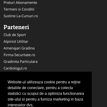
Preturi Abonamente
Termeni si Conditii
Sustine La-Cursuri.ro
Parteneri
Club de Sport
Alpinist Utilitar
Amenajari Gradina
Firma-Securitate.ro
Gradinita Particulara
Cardiologul.ro
CramaVinuri.ro
Service-Reparatii.com
Website-ul utilizeaza cookie pentru a reţine
Ambalaje Romania
detaliile de conectare, pentru a colecta
statistici cu scopul de a optimiza functionarea
Cabinet-Individual.ro
site-ului si pentru a furniza marketing in baza
CentruInchirieri.ro
intereselor dvs.