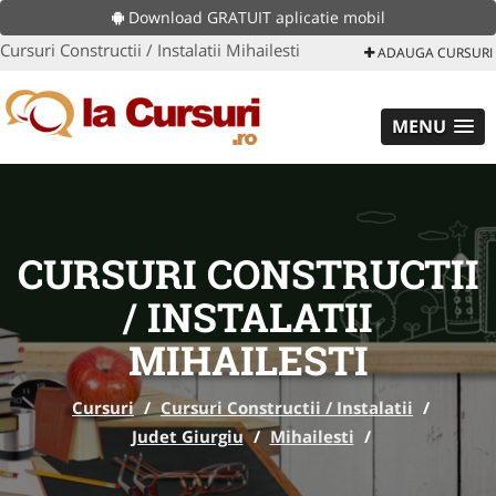
Download GRATUIT aplicatie mobil
Cursuri Constructii / Instalatii Mihailesti
ADAUGA CURSURI
MENU
CURSURI CONSTRUCTII
/ INSTALATII
MIHAILESTI
Cursuri
/
Cursuri Constructii / Instalatii
/
Judet Giurgiu
/
Mihailesti
/