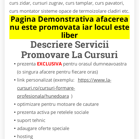
curs zidar, cursuri zugrav, curs tamplar, curs pavatori,
curs montator sisteme opace de termoizolare cladiri etc.
Pagina Demonstrativa afacerea
nu este promovata iar locul este
liber
Descriere Servicii
Promovare
La Cursuri
prezenta
EXCLUSIVA
pentru orasul dumneavoastra
(o singura afacere pentru fiecare oras)
link personalizat (exemplu:
https://www.la-
cursuri.ro/cursuri-formare-
profesionala/hunedoara
)
optimizare pentru motoare de cautare
prezenta activa pe retelele sociale
suport tehnic
adaugare oferte speciale
hosting