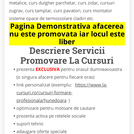
metalice, curs dulgher parchetar, curs zidar, cursuri
zugrav, curs tamplar, curs pavatori, curs montator
sisteme opace de termoizolare cladiri etc.
Pagina Demonstrativa afacerea
nu este promovata iar locul este
liber
Descriere Servicii
Promovare
La Cursuri
prezenta
EXCLUSIVA
pentru orasul dumneavoastra
(o singura afacere pentru fiecare oras)
link personalizat (exemplu:
https://www.la-
cursuri.ro/cursuri-formare-
profesionala/hunedoara
)
optimizare pentru motoare de cautare
prezenta activa pe retelele sociale
suport tehnic
adaugare oferte speciale