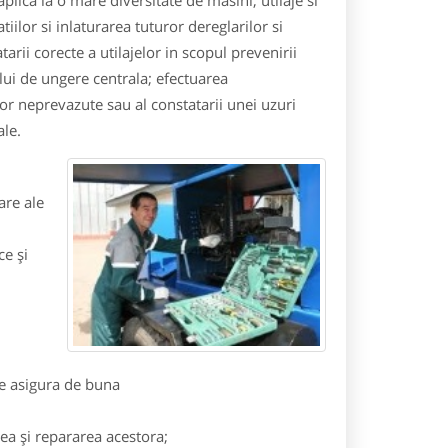
aplica la o mare diversitate de masini, utilaje si
tiilor si inlaturarea tuturor dereglarilor si
arii corecte a utilajelor in scopul prevenirii
lui de ungere centrala; efectuarea
lor neprevazute sau al constatarii unei uzuri
ale.
are ale
ce şi
se asigura de buna
ea şi repararea acestora;