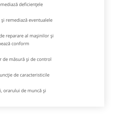
remediază deficienţele
ă şi remediază eventualele
de reparare al maşinilor şi
onează conform
r de măsură şi de control
uncţie de caracteristicile
, orarului de muncă şi