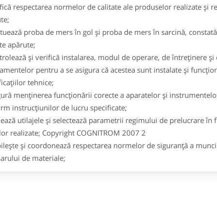
ifică respectarea normelor de calitate ale produselor realizate şi 
te;
ctuează proba de mers în gol şi proba de mers în sarcină, constat
te apărute;
trolează şi verifică instalarea, modul de operare, de întreţinere şi 
amentelor pentru a se asigura că acestea sunt instalate şi funcţi
icaţiilor tehnice;
gură menţinerea funcţionării corecte a aparatelor şi instrumentelo
rm instrucţiunilor de lucru specificate;
lează utilajele şi selectează parametrii regimului de prelucrare în f
lor realizate; Copyright COGNITROM 2007 2
bileşte şi coordonează respectarea normelor de siguranţă a muncii
arului de materiale;