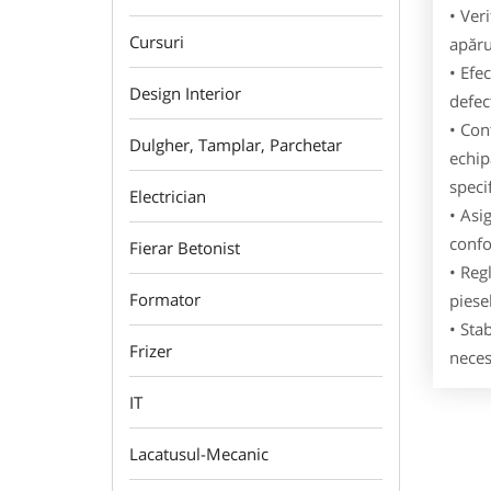
• Ver
Cursuri
apăru
• Efe
Design Interior
defec
• Con
Dulgher, Tamplar, Parchetar
echip
specif
Electrician
• Asi
confo
Fierar Betonist
• Reg
Formator
piese
• Sta
Frizer
neces
IT
Lacatusul-Mecanic