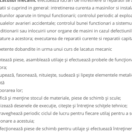
catusul mecanic
efectueaza lucrari de intretinere si reparatii se 
atii si cuprind in general: intretinerea curenta a masinilor si instala
tiunilor aparute in timpul functionarii; controlul periodic al exploat
ualelor avarieri accidentale; controlul bunei functionari a sistemu
ditionarii sau inlocuirii unor organe de masini in cazul defectiuni
ture a acestora; executarea de reparatii curente si reparatii capit
tente dobandite in urma unui curs de lacatus mecanic
tează piese, asamblează utilaje şi efectuează probele de funcţion
ora;
upează, fasonează, nituieşte, sudează şi lipeşte elementele metali
tă
porarea lor;
ifică şi menţine stocul de materiale, piese de schimb şi scule;
lizează desenele de execuţie, citeşte şi întreţine schiţele tehnice;
raveghează periodic ciclul de lucru pentru fiecare utilaj pentru a 
ionare a acestuia;
fecţionează piese de schimb pentru utilaje şi efectuează întreţiner