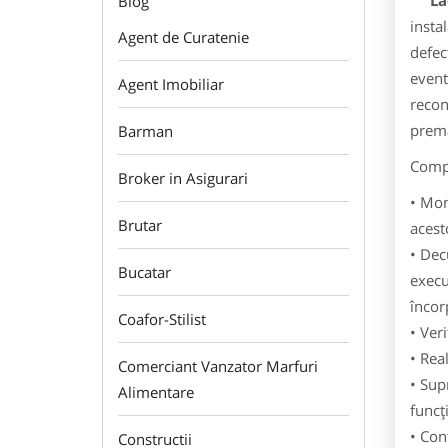
La
Blog
instal
Agent de Curatenie
defec
event
Agent Imobiliar
recon
prema
Barman
Compe
Broker in Asigurari
• Mon
Brutar
acest
• Dec
Bucatar
execu
încor
Coafor-Stilist
• Ver
• Rea
Comerciant Vanzator Marfuri
• Sup
Alimentare
funcţ
• Con
Constructii