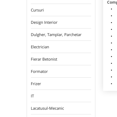
Comp
C
Cursuri
A
Design Interior
I
L
Dulgher, Tamplar, Parchetar
D
Or
Electrician
P
P
Fierar Betonist
E
R
Formator
Re
Frizer
E
IT
Lacatusul-Mecanic