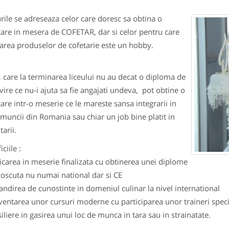
rile se adreseaza celor care doresc sa obtina o
icare in mesera de COFETAR, dar si celor pentru care
zarea produselor de cofetarie este un hobby.
i, care la terminarea liceului nu au decat o diploma de
vire ce nu-i ajuta sa fie angajati undeva, pot obtine o
icare intr-o meserie ce le mareste sansa integrarii in
 muncii din Romania sau chiar un job bine platit in
tarii.
ciile :
ificarea in meserie finalizata cu obtinerea unei diplome
oscuta nu numai national dar si CE
andirea de cunostinte in domeniul culinar la nivel international
cventarea unor cursuri moderne cu participarea unor traineri specia
siliere in gasirea unui loc de munca in tara sau in strainatate.