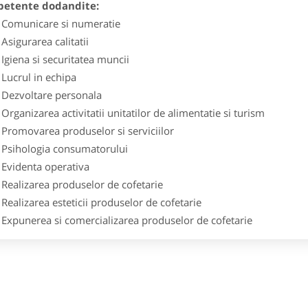
etente dodandite:
omunicare si numeratie
sigurarea calitatii
giena si securitatea muncii
ucrul in echipa
ezvoltare personala
ganizarea activitatii unitatilor de alimentatie si turism
romovarea produselor si serviciilor
sihologia consumatorului
videnta operativa
ealizarea produselor de cofetarie
alizarea esteticii produselor de cofetarie
xpunerea si comercializarea produselor de cofetarie