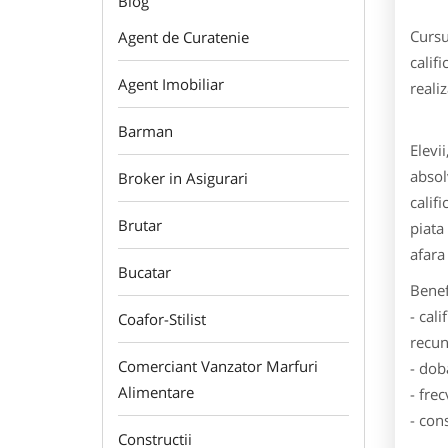
Blog
Cursu
Agent de Curatenie
calif
Agent Imobiliar
reali
Barman
Elevi
absol
Broker in Asigurari
calif
Brutar
piata
afara 
Bucatar
Benefi
- cal
Coafor-Stilist
recun
Comerciant Vanzator Marfuri
- dob
Alimentare
- fre
- con
Constructii